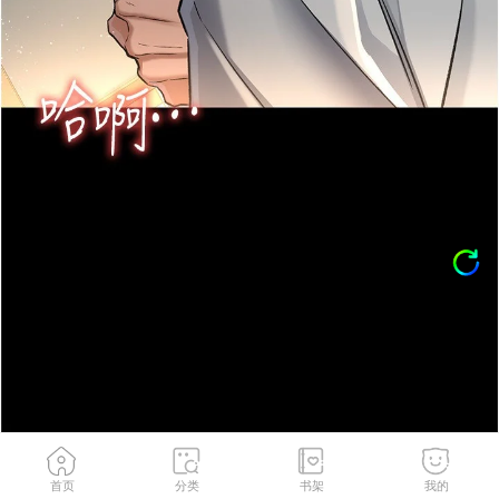
首页
分类
书架
我的
第4話-終於進入佑美體內了
2
/
209