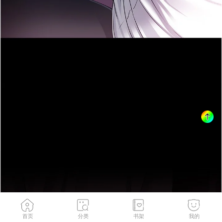
首页
分类
书架
我的
第11話-終於得到允許了
2
/
204