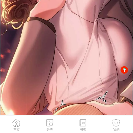
首页
分类
书架
我的
第37話-接下來就是喬俐了
2
/
194